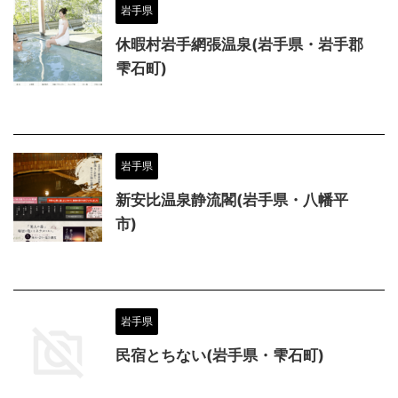
岩手県
休暇村岩手網張温泉(岩手県・岩手郡
雫石町)
岩手県
新安比温泉静流閣(岩手県・八幡平
市)
岩手県
民宿とちない(岩手県・雫石町)