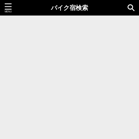
バイク宿検索
都道府県＝同時選択1つまで
北海道・東北地方
北海道
青森県
岩手県
秋田県
宮城県
山形県
福島県
関東地方
茨城県
栃木県
群馬県
千葉県
埼玉県
東京都
神奈川県