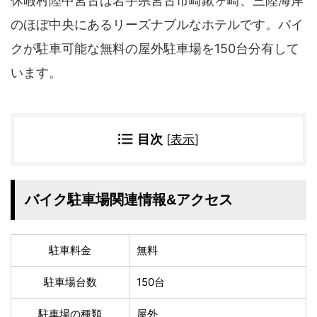
休暇村陸中宮古は岩手県宮古市崎鍬ヶ崎、三陸海岸
四国地方
のほぼ中央にあるリーズナブルなホテルです。バイ
香川県
徳島県
クが駐車可能な無料の屋外駐車場を150台分有して
高知県
愛媛県
います。
九州地方
佐賀県
大分県
長崎県
鹿児島県
目次
[
表示
]
沖縄県
福岡県
宮崎県
熊本県
宿タイプ・条件(複数選択可)
バイク駐車場関連情報&アクセス
スーパー銭湯(仮眠可
ホテル
能)
旅館
民宿・ゲストハウス
駐車料金
無料
ペンション
ライダーハウス
駐車場台数
150台
コテージ・バンガロ
オーベルジュ
ー・貸別荘など
駐車場の種類
屋外