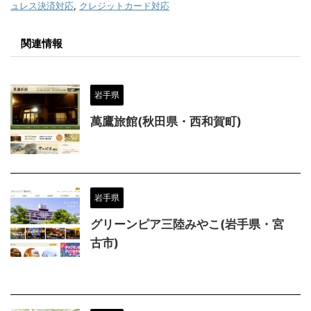
ュレス決済対応
,
クレジットカード対応
関連情報
岩手県
萬鷹旅館(秋田県・西和賀町)
岩手県
グリーンピア三陸みやこ(岩手県・宮
古市)