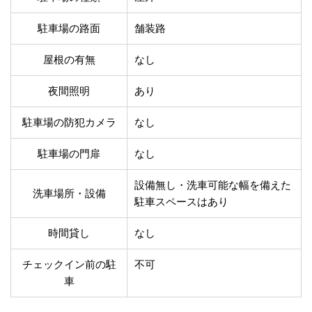
温泉あり
駐車場無料
舗装路の駐車場
屋内駐車場
駐車場の路面
舗装路
屋根付き駐車場
門扉付き駐車場
屋根の有無
なし
防犯カメラ付き駐車
夜間照明付き駐車場
場
夜間照明
あり
洗車可能
時間貸し対応
チェックイン前駐車
キャッシュレス決済
駐車場の防犯カメラ
なし
可能
対応
クレジットカード対
電子マネー対応
駐車場の門扉
なし
応
ツーリング専用プラ
設備無し・洗車可能な幅を備えた
QRコード決済対応
洗車場所・設備
ンあり
駐車スペースはあり
検索
時間貸し
なし
チェックイン前の駐
不可
車