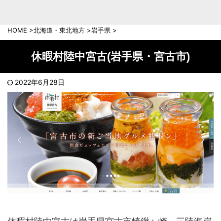
中部地方
新潟県
富山県
HOME
>
北海道・東北地方
>
岩手県
>
石川県
福井県
長野県
岐阜県
休暇村陸中宮古(岩手県・宮古市)
山梨県
静岡県
愛知県
三重県
2022年6月28日
近畿地方
滋賀県
京都府
大阪府
兵庫県
奈良県
和歌山県
中国地方
岡山県
広島県
鳥取県
島根県
山口県