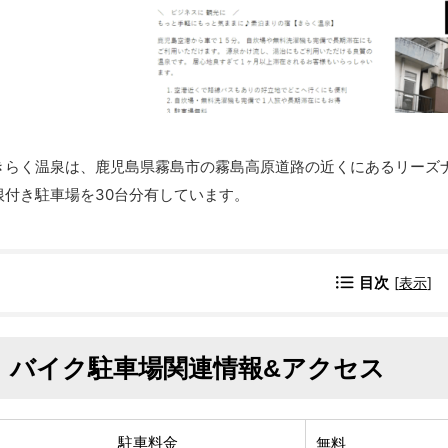
きらく温泉は、鹿児島県霧島市の霧島高原道路の近くにあるリーズ
根付き駐車場を30台分有しています。
目次
[
表示
]
バイク駐車場関連情報&アクセス
駐車料金
無料