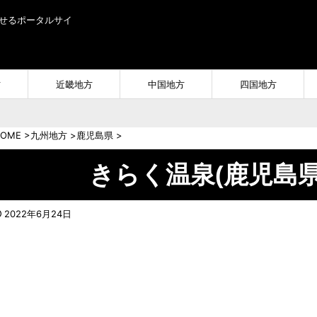
せるポータルサイ
方
近畿地方
中国地方
四国地方
OME
>
九州地方
>
鹿児島県
>
きらく温泉(鹿児島
2022年6月24日