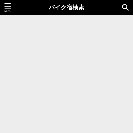
バイク宿検索
都道府県＝同時選択1つまで
北海道・東北地方
北海道
青森県
岩手県
秋田県
宮城県
山形県
福島県
関東地方
茨城県
栃木県
群馬県
千葉県
埼玉県
東京都
神奈川県