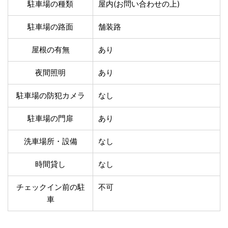
温泉あり
駐車場無料
駐車場の種類
屋内(お問い合わせの上)
舗装路の駐車場
屋内駐車場
駐車場の路面
舗装路
屋根付き駐車場
門扉付き駐車場
防犯カメラ付き駐車
屋根の有無
あり
夜間照明付き駐車場
場
洗車可能
時間貸し対応
夜間照明
あり
チェックイン前駐車
キャッシュレス決済
可能
対応
駐車場の防犯カメラ
なし
クレジットカード対
電子マネー対応
応
駐車場の門扉
あり
ツーリング専用プラ
QRコード決済対応
洗車場所・設備
なし
ンあり
時間貸し
なし
検索
チェックイン前の駐
不可
車