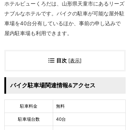
四国地方
ホテルビューくろだは、山形県天童市にあるリーズ
香川県
徳島県
ナブルなホテルです。バイクの駐車が可能な屋外駐
高知県
愛媛県
車場を40台分有しているほか、事前の申し込みで
九州地方
屋内駐車場も利用できます。
佐賀県
大分県
長崎県
鹿児島県
沖縄県
福岡県
目次
[
表示
]
宮崎県
熊本県
宿タイプ・条件(複数選択可)
バイク駐車場関連情報&アクセス
スーパー銭湯(仮眠可
ホテル
能)
旅館
民宿・ゲストハウス
駐車料金
無料
ペンション
ライダーハウス
コテージ・バンガロ
駐車場台数
40台
オーベルジュ
ー・貸別荘など