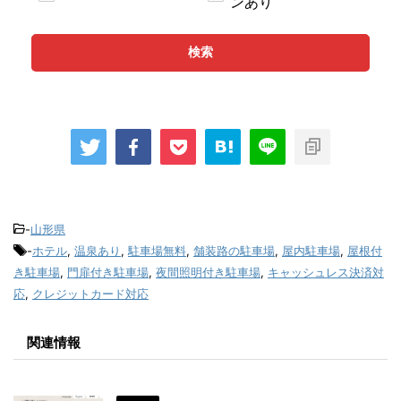
ンあり
検索
-
山形県
-
ホテル
,
温泉あり
,
駐車場無料
,
舗装路の駐車場
,
屋内駐車場
,
屋根付
き駐車場
,
門扉付き駐車場
,
夜間照明付き駐車場
,
キャッシュレス決済対
応
,
クレジットカード対応
関連情報