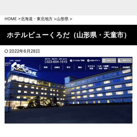
中部地方
新潟県
富山県
HOME
>
北海道・東北地方
>
山形県
>
石川県
福井県
長野県
岐阜県
ホテルビューくろだ（山形県・天童市）
山梨県
静岡県
愛知県
三重県
2022年6月28日
近畿地方
滋賀県
京都府
大阪府
兵庫県
奈良県
和歌山県
中国地方
岡山県
広島県
鳥取県
島根県
山口県