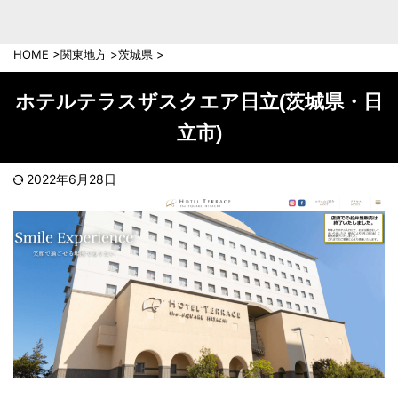
中部地方
新潟県
富山県
HOME
>
関東地方
>
茨城県
>
石川県
福井県
長野県
岐阜県
ホテルテラスザスクエア日立(茨城県・日
山梨県
静岡県
立市)
愛知県
三重県
近畿地方
2022年6月28日
滋賀県
京都府
大阪府
兵庫県
奈良県
和歌山県
中国地方
岡山県
広島県
鳥取県
島根県
山口県