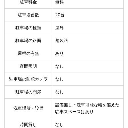
温泉あり
駐車場無料
駐車料金
無料
舗装路の駐車場
屋内駐車場
駐車場台数
20台
屋根付き駐車場
門扉付き駐車場
防犯カメラ付き駐車
駐車場の種類
屋外
夜間照明付き駐車場
場
洗車可能
時間貸し対応
駐車場の路面
舗装路
チェックイン前駐車
キャッシュレス決済
可能
対応
屋根の有無
あり
クレジットカード対
電子マネー対応
応
夜間照明
なし
ツーリング専用プラ
QRコード決済対応
駐車場の防犯カメラ
なし
ンあり
駐車場の門扉
なし
検索
設備無し・洗車可能な幅を備えた
洗車場所・設備
駐車スペースはあり
時間貸し
なし