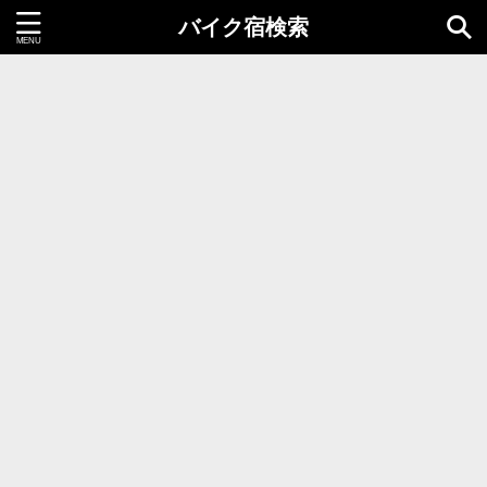
バイク宿検索
都道府県＝同時選択1つまで
北海道・東北地方
北海道
青森県
岩手県
秋田県
宮城県
山形県
福島県
関東地方
茨城県
栃木県
群馬県
千葉県
埼玉県
東京都
神奈川県