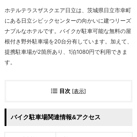
四国地方
ホテルテラスザスクエア日立は、茨城県日立市幸町
香川県
徳島県
にある日立シビックセンターの向かいに建つリーズ
高知県
愛媛県
ナブルなホテルです。バイクが駐車可能な無料の屋
九州地方
根付き野外駐車場を20台分有しています。加えて、
佐賀県
大分県
長崎県
鹿児島県
提携駐車場が2箇所あり、1泊1080円で利用できま
沖縄県
福岡県
す。
宮崎県
熊本県
宿タイプ・条件(複数選択可)
目次
[
表示
]
スーパー銭湯(仮眠可
ホテル
能)
旅館
民宿・ゲストハウス
ペンション
ライダーハウス
バイク駐車場関連情報&アクセス
コテージ・バンガロ
オーベルジュ
ー・貸別荘など