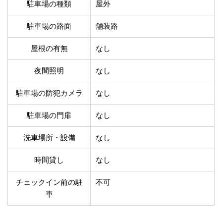
温泉あり
駐車場無料
駐車場の種類
屋外
舗装路の駐車場
屋内駐車場
駐車場の路面
舗装路
屋根付き駐車場
門扉付き駐車場
防犯カメラ付き駐車
夜間照明付き駐車場
屋根の有無
なし
場
洗車可能
時間貸し対応
夜間照明
なし
チェックイン前駐車
キャッシュレス決済
可能
対応
駐車場の防犯カメラ
なし
クレジットカード対
電子マネー対応
応
駐車場の門扉
なし
ツーリング専用プラ
QRコード決済対応
ンあり
洗車場所・設備
なし
時間貸し
なし
検索
チェックイン前の駐
不可
車