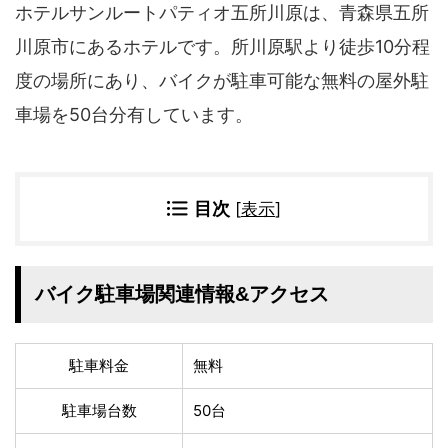
四国地方
ホテルサンルートパティオ五所川原は、青森県五所
香川県
徳島県
川原市にあるホテルです。所川原駅より徒歩10分程
高知県
愛媛県
度の場所にあり、バイクが駐車可能な無料の屋外駐
九州地方
車場を50台分有しています。
佐賀県
大分県
長崎県
鹿児島県
沖縄県
福岡県
目次
[
表示
]
宮崎県
熊本県
宿タイプ・条件(複数選択可)
バイク駐車場関連情報&アクセス
スーパー銭湯(仮眠可
ホテル
能)
旅館
民宿・ゲストハウス
駐車料金
無料
ペンション
ライダーハウス
コテージ・バンガロ
駐車場台数
50台
オーベルジュ
ー・貸別荘など