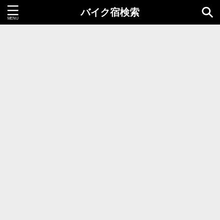
バイク宿検索
都道府県＝同時選択1つまで
北海道・東北地方
北海道
青森県
岩手県
秋田県
宮城県
山形県
福島県
関東地方
茨城県
栃木県
群馬県
千葉県
埼玉県
東京都
神奈川県