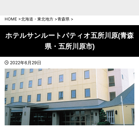
中部地方
新潟県
富山県
HOME
>
北海道・東北地方
>
青森県
>
石川県
福井県
長野県
岐阜県
ホテルサンルートパティオ五所川原(青森
山梨県
静岡県
県・五所川原市)
愛知県
三重県
近畿地方
2022年6月29日
滋賀県
京都府
大阪府
兵庫県
奈良県
和歌山県
中国地方
岡山県
広島県
鳥取県
島根県
山口県