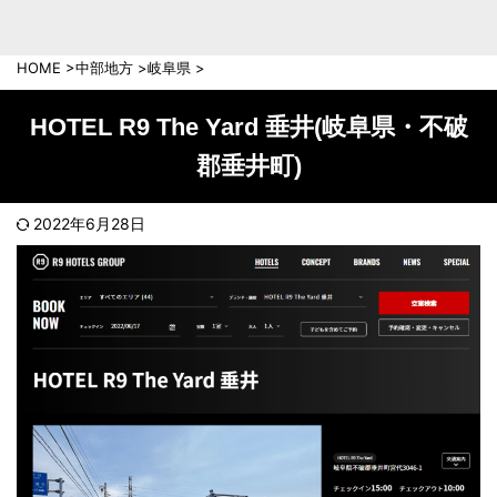
中部地方
新潟県
富山県
HOME
>
中部地方
>
岐阜県
>
石川県
福井県
長野県
岐阜県
HOTEL R9 The Yard 垂井(岐阜県・不破
山梨県
静岡県
郡垂井町)
愛知県
三重県
近畿地方
2022年6月28日
滋賀県
京都府
大阪府
兵庫県
奈良県
和歌山県
中国地方
岡山県
広島県
鳥取県
島根県
山口県