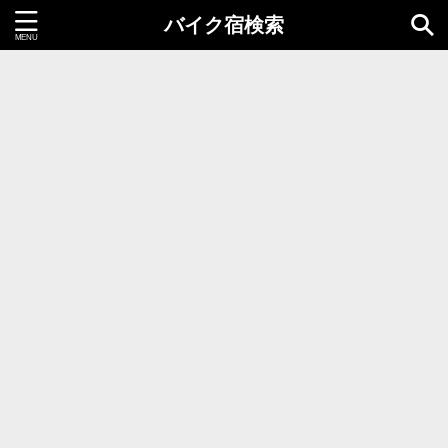
バイク宿検索
都道府県＝同時選択1つまで
北海道・東北地方
北海道
青森県
岩手県
秋田県
宮城県
山形県
福島県
関東地方
茨城県
栃木県
群馬県
千葉県
埼玉県
東京都
神奈川県