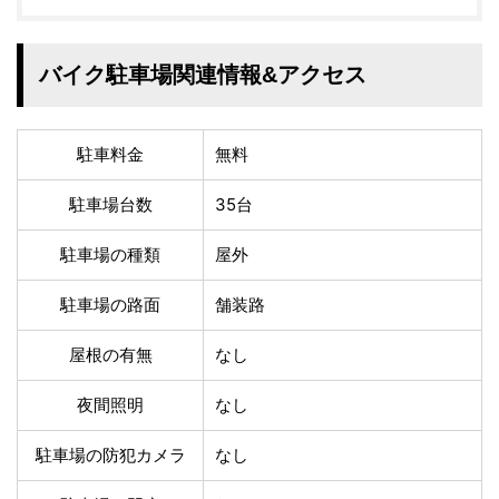
温泉あり
駐車場無料
舗装路の駐車場
屋内駐車場
屋根付き駐車場
門扉付き駐車場
バイク駐車場関連情報&アクセス
防犯カメラ付き駐車
夜間照明付き駐車場
場
洗車可能
時間貸し対応
駐車料金
無料
チェックイン前駐車
キャッシュレス決済
可能
対応
駐車場台数
35台
クレジットカード対
電子マネー対応
駐車場の種類
屋外
応
ツーリング専用プラ
QRコード決済対応
駐車場の路面
舗装路
ンあり
屋根の有無
なし
検索
夜間照明
なし
駐車場の防犯カメラ
なし