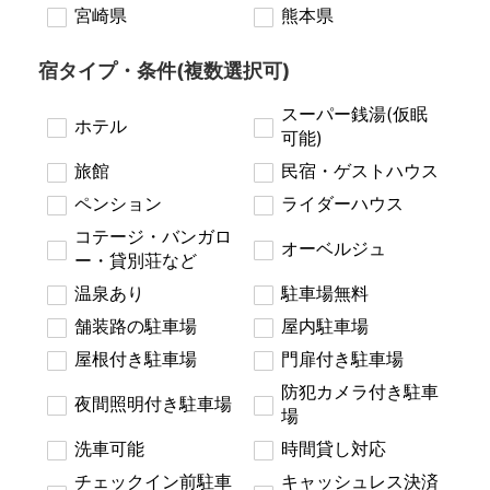
宮崎県
熊本県
宿タイプ・条件(複数選択可)
スーパー銭湯(仮眠
ホテル
可能)
旅館
民宿・ゲストハウス
ペンション
ライダーハウス
コテージ・バンガロ
オーベルジュ
ー・貸別荘など
温泉あり
駐車場無料
舗装路の駐車場
屋内駐車場
屋根付き駐車場
門扉付き駐車場
防犯カメラ付き駐車
夜間照明付き駐車場
場
洗車可能
時間貸し対応
チェックイン前駐車
キャッシュレス決済