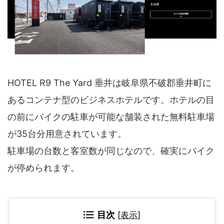
四国地方
香川県
徳島県
高知県
愛媛県
九州地方
佐賀県
大分県
HOTEL R9 The Yard 垂井は岐阜県不破郡垂井町に
長崎県
鹿児島県
沖縄県
福岡県
あるコンテナ型のビジネスホテルです。ホテルの目
宮崎県
熊本県
の前にバイクの駐車が可能な舗装された無料駐車場
宿タイプ・条件(複数選択可)
が35台分用意されています。
駐車場の台数と客室数が同じなので、確実にバイク
スーパー銭湯(仮眠可
ホテル
能)
が停められます。
旅館
民宿・ゲストハウス
ペンション
ライダーハウス
コテージ・バンガロ
オーベルジュ
ー・貸別荘など
目次
[
表示
]