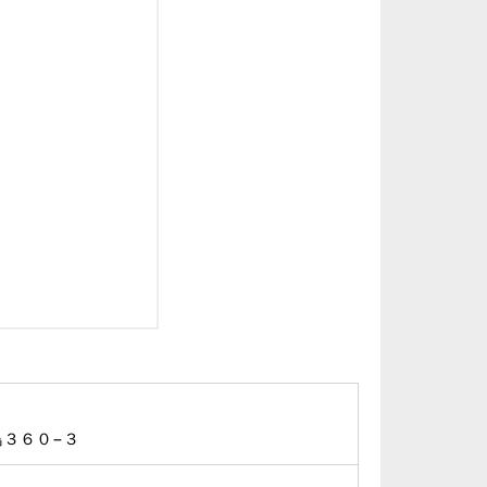
３６０−３