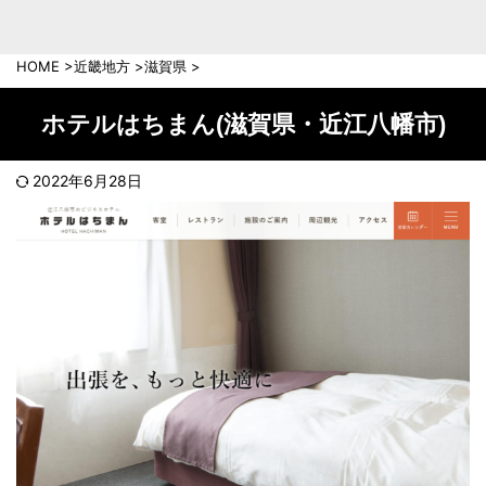
中部地方
新潟県
富山県
HOME
>
近畿地方
>
滋賀県
>
石川県
福井県
長野県
岐阜県
ホテルはちまん(滋賀県・近江八幡市)
山梨県
静岡県
愛知県
三重県
2022年6月28日
近畿地方
滋賀県
京都府
大阪府
兵庫県
奈良県
和歌山県
中国地方
岡山県
広島県
鳥取県
島根県
山口県