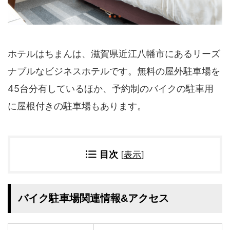
四国地方
香川県
徳島県
高知県
愛媛県
ホテルはちまんは、滋賀県近江八幡市にあるリーズ
九州地方
ナブルなビジネスホテルです。無料の屋外駐車場を
佐賀県
大分県
長崎県
鹿児島県
45台分有しているほか、予約制のバイクの駐車用
沖縄県
福岡県
に屋根付きの駐車場もあります。
宮崎県
熊本県
宿タイプ・条件(複数選択可)
目次
[
表示
]
スーパー銭湯(仮眠可
ホテル
能)
旅館
民宿・ゲストハウス
ペンション
ライダーハウス
バイク駐車場関連情報&アクセス
コテージ・バンガロ
オーベルジュ
ー・貸別荘など