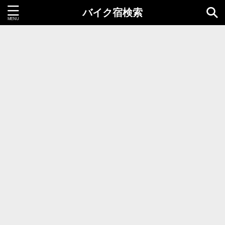
バイク宿検索
都道府県＝同時選択1つまで
北海道・東北地方
北海道
青森県
岩手県
秋田県
宮城県
山形県
福島県
関東地方
茨城県
栃木県
群馬県
千葉県
埼玉県
東京都
神奈川県