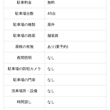
温泉あり
駐車場無料
駐車料金
無料
舗装路の駐車場
屋内駐車場
駐車場台数
45台
屋根付き駐車場
門扉付き駐車場
防犯カメラ付き駐車
夜間照明付き駐車場
駐車場の種類
屋外
場
洗車可能
時間貸し対応
駐車場の路面
舗装路
チェックイン前駐車
キャッシュレス決済
可能
対応
屋根の有無
あり(要予約)
クレジットカード対
電子マネー対応
応
夜間照明
なし
ツーリング専用プラ
QRコード決済対応
ンあり
駐車場の防犯カメラ
なし
駐車場の門扉
なし
検索
洗車場所・設備
なし
時間貸し
なし