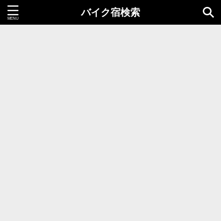
バイク宿検索
都道府県＝同時選択1つまで
北海道・東北地方
北海道
青森県
岩手県
秋田県
宮城県
山形県
福島県
関東地方
茨城県
栃木県
群馬県
千葉県
埼玉県
東京都
神奈川県