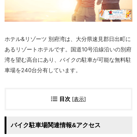
四国地方
香川県
徳島県
高知県
愛媛県
九州地方
ホテル&リゾーツ 別府湾は、大分県速見郡日出町に
佐賀県
大分県
あるリゾートホテルです。国道10号沿線沿いの別府
長崎県
鹿児島県
湾を望む高台にあり、バイクの駐車が可能な無料駐
沖縄県
福岡県
宮崎県
熊本県
車場を240台分有しています。
宿タイプ・条件(複数選択可)
スーパー銭湯(仮眠可
ホテル
目次
[
表示
]
能)
旅館
民宿・ゲストハウス
ペンション
ライダーハウス
コテージ・バンガロ
バイク駐車場関連情報&アクセス
オーベルジュ
ー・貸別荘など