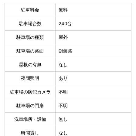
温泉あり
駐車場無料
駐車料金
無料
舗装路の駐車場
屋内駐車場
屋根付き駐車場
門扉付き駐車場
駐車場台数
240台
防犯カメラ付き駐車
夜間照明付き駐車場
場
駐車場の種類
屋外
洗車可能
時間貸し対応
チェックイン前駐車
キャッシュレス決済
駐車場の路面
舗装路
可能
対応
クレジットカード対
屋根の有無
なし
電子マネー対応
応
夜間照明
あり
ツーリング専用プラ
QRコード決済対応
ンあり
駐車場の防犯カメラ
不明
検索
駐車場の門扉
不明
洗車場所・設備
無し
時間貸し
なし