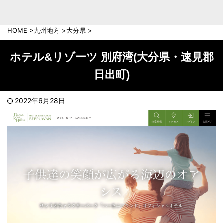
中部地方
新潟県
富山県
HOME
>
九州地方
>
大分県
>
石川県
福井県
長野県
岐阜県
ホテル&リゾーツ 別府湾(大分県・速見郡
山梨県
静岡県
日出町)
愛知県
三重県
近畿地方
2022年6月28日
滋賀県
京都府
大阪府
兵庫県
奈良県
和歌山県
中国地方
岡山県
広島県
鳥取県
島根県
山口県