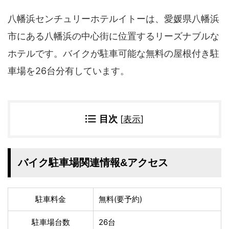
四国地方
八幡浜センチュリーホテルイトーは、愛媛県八幡浜
香川県
徳島県
高知県
愛媛県
市にある八幡浜の中心街に位置するリーズナブルな
ホテルです。バイクが駐車可能な無料の屋根付き駐
九州地方
車場を26台分有しています。
佐賀県
大分県
長崎県
鹿児島県
沖縄県
福岡県
宮崎県
熊本県
目次
[
表示
]
宿タイプ・条件(複数選択可)
スーパー銭湯(仮眠可
ホテル
バイク駐車場関連情報&アクセス
能)
旅館
民宿・ゲストハウス
ペンション
ライダーハウス
駐車料金
無料(要予約)
コテージ・バンガロ
オーベルジュ
ー・貸別荘など
駐車場台数
26台