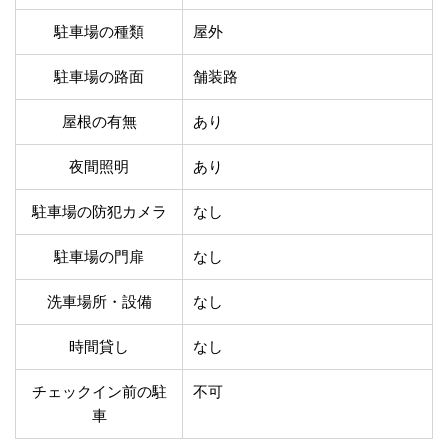
温泉あり
駐車場無料
駐車場の種類
屋外
舗装路の駐車場
屋内駐車場
屋根付き駐車場
門扉付き駐車場
駐車場の路面
舗装路
防犯カメラ付き駐車
夜間照明付き駐車場
場
屋根の有無
あり
洗車可能
時間貸し対応
チェックイン前駐車
キャッシュレス決済
夜間照明
あり
可能
対応
クレジットカード対
駐車場の防犯カメラ
なし
電子マネー対応
応
駐車場の門扉
なし
ツーリング専用プラ
QRコード決済対応
ンあり
洗車場所・設備
なし
検索
時間貸し
なし
チェックイン前の駐
不可
車