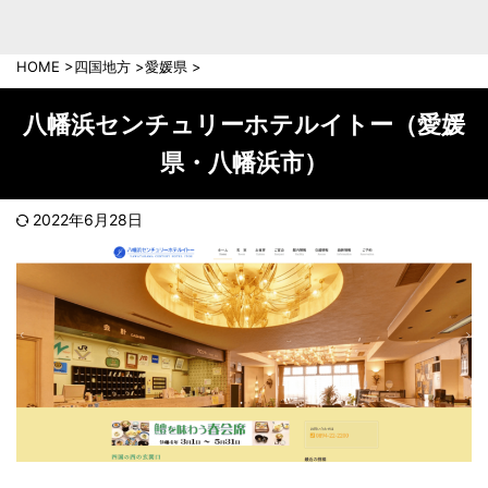
中部地方
新潟県
富山県
HOME
>
四国地方
>
愛媛県
>
石川県
福井県
長野県
岐阜県
八幡浜センチュリーホテルイトー（愛媛
山梨県
静岡県
県・八幡浜市）
愛知県
三重県
近畿地方
2022年6月28日
滋賀県
京都府
大阪府
兵庫県
奈良県
和歌山県
中国地方
岡山県
広島県
鳥取県
島根県
山口県