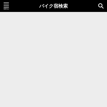
バイク宿検索
都道府県＝同時選択1つまで
北海道・東北地方
北海道
青森県
岩手県
秋田県
宮城県
山形県
福島県
関東地方
茨城県
栃木県
群馬県
千葉県
埼玉県
東京都
神奈川県