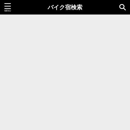
バイク宿検索
都道府県＝同時選択1つまで
北海道・東北地方
北海道
青森県
岩手県
秋田県
宮城県
山形県
福島県
関東地方
茨城県
栃木県
群馬県
千葉県
埼玉県
東京都
神奈川県