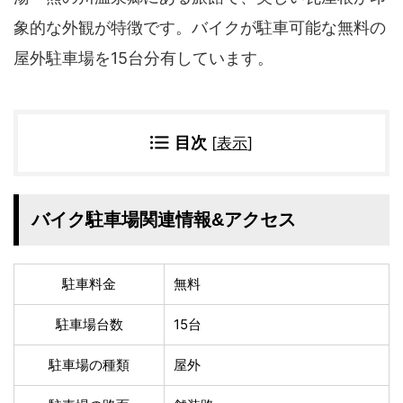
四国地方
象的な外観が特徴です。バイクが駐車可能な無料の
香川県
徳島県
屋外駐車場を15台分有しています。
高知県
愛媛県
九州地方
佐賀県
大分県
目次
[
表示
]
長崎県
鹿児島県
沖縄県
福岡県
宮崎県
熊本県
バイク駐車場関連情報&アクセス
宿タイプ・条件(複数選択可)
スーパー銭湯(仮眠可
ホテル
駐車料金
無料
能)
旅館
民宿・ゲストハウス
駐車場台数
15台
ペンション
ライダーハウス
コテージ・バンガロ
駐車場の種類
屋外
オーベルジュ
ー・貸別荘など