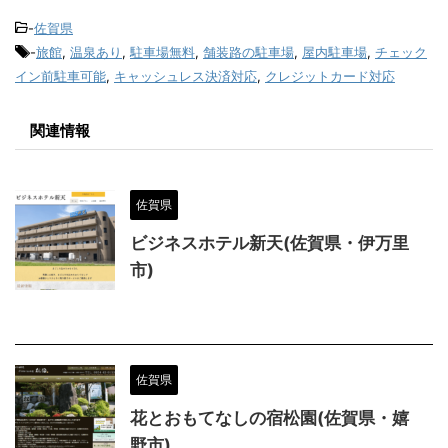
-
佐賀県
-
旅館
,
温泉あり
,
駐車場無料
,
舗装路の駐車場
,
屋内駐車場
,
チェック
イン前駐車可能
,
キャッシュレス決済対応
,
クレジットカード対応
関連情報
佐賀県
ビジネスホテル新天(佐賀県・伊万里
市)
佐賀県
花とおもてなしの宿松園(佐賀県・嬉
野市)