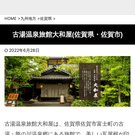
中部地方
新潟県
富山県
HOME
>
九州地方
>
佐賀県
>
石川県
福井県
長野県
岐阜県
古湯温泉旅館大和屋(佐賀県・佐賀市)
山梨県
静岡県
愛知県
三重県
2022年6月28日
近畿地方
滋賀県
京都府
大阪府
兵庫県
奈良県
和歌山県
中国地方
岡山県
広島県
鳥取県
島根県
古湯温泉旅館大和屋は、佐賀県佐賀市富士町の古
山口県
湯・熊の川温泉郷にある旅館で、美しい瓦屋根が印