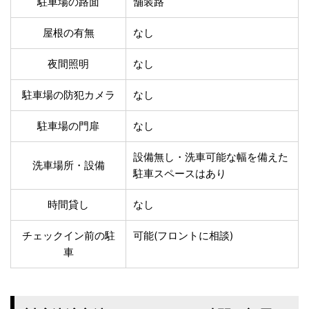
駐車場の路面
舗装路
温泉あり
駐車場無料
舗装路の駐車場
屋内駐車場
屋根の有無
なし
屋根付き駐車場
門扉付き駐車場
防犯カメラ付き駐車
夜間照明
なし
夜間照明付き駐車場
場
洗車可能
時間貸し対応
駐車場の防犯カメラ
なし
チェックイン前駐車
キャッシュレス決済
可能
対応
駐車場の門扉
なし
クレジットカード対
電子マネー対応
設備無し・洗車可能な幅を備えた
応
洗車場所・設備
駐車スペースはあり
ツーリング専用プラ
QRコード決済対応
ンあり
時間貸し
なし
検索
チェックイン前の駐
可能(フロントに相談)
車