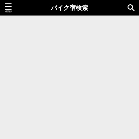
バイク宿検索
都道府県＝同時選択1つまで
北海道・東北地方
北海道
青森県
岩手県
秋田県
宮城県
山形県
福島県
関東地方
茨城県
栃木県
群馬県
千葉県
埼玉県
東京都
神奈川県