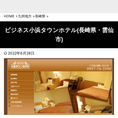
中部地方
新潟県
富山県
HOME
>
九州地方
>
長崎県
>
石川県
福井県
長野県
岐阜県
ビジネス小浜タウンホテル(長崎県・雲仙
山梨県
静岡県
市)
愛知県
三重県
近畿地方
2022年6月28日
滋賀県
京都府
大阪府
兵庫県
奈良県
和歌山県
中国地方
岡山県
広島県
鳥取県
島根県
山口県