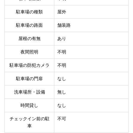
温泉あり
駐車場無料
舗装路の駐車場
屋内駐車場
駐車場の種類
屋外
屋根付き駐車場
門扉付き駐車場
駐車場の路面
舗装路
防犯カメラ付き駐車
夜間照明付き駐車場
場
屋根の有無
あり
洗車可能
時間貸し対応
チェックイン前駐車
キャッシュレス決済
夜間照明
不明
可能
対応
クレジットカード対
駐車場の防犯カメラ
不明
電子マネー対応
応
ツーリング専用プラ
駐車場の門扉
なし
QRコード決済対応
ンあり
洗車場所・設備
無し
検索
時間貸し
なし
チェックイン前の駐
不可
車