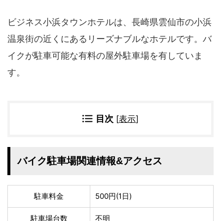
四国地方
香川県
徳島県
ビジネス小浜タウンホテルは、長崎県雲仙市の小浜
高知県
愛媛県
温泉街の近くにあるリーズナブルなホテルです。バ
九州地方
イクが駐車可能な有料の屋外駐車場を有していま
佐賀県
大分県
す。
長崎県
鹿児島県
沖縄県
福岡県
宮崎県
熊本県
目次
[
表示
]
宿タイプ・条件(複数選択可)
スーパー銭湯(仮眠可
ホテル
能)
バイク駐車場関連情報&アクセス
旅館
民宿・ゲストハウス
ペンション
ライダーハウス
駐車料金
500円(1日)
コテージ・バンガロ
オーベルジュ
ー・貸別荘など
駐車場台数
不明