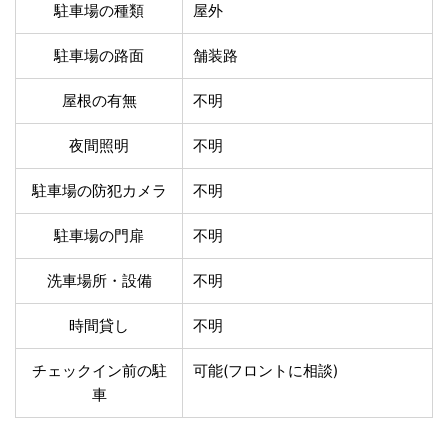
温泉あり
駐車場無料
駐車場の種類
屋外
舗装路の駐車場
屋内駐車場
駐車場の路面
舗装路
屋根付き駐車場
門扉付き駐車場
防犯カメラ付き駐車
夜間照明付き駐車場
屋根の有無
不明
場
洗車可能
時間貸し対応
夜間照明
不明
チェックイン前駐車
キャッシュレス決済
可能
対応
駐車場の防犯カメラ
不明
クレジットカード対
電子マネー対応
応
駐車場の門扉
不明
ツーリング専用プラ
QRコード決済対応
ンあり
洗車場所・設備
不明
時間貸し
不明
検索
チェックイン前の駐
可能(フロントに相談)
車