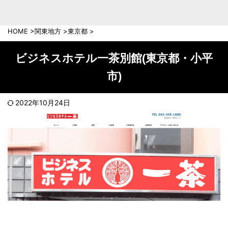
中部地方
新潟県
富山県
HOME
>
関東地方
>
東京都
>
石川県
福井県
長野県
岐阜県
ビジネスホテル一茶別館(東京都・小平
山梨県
静岡県
市)
愛知県
三重県
近畿地方
2022年10月24日
滋賀県
京都府
大阪府
兵庫県
奈良県
和歌山県
中国地方
岡山県
広島県
鳥取県
島根県
山口県