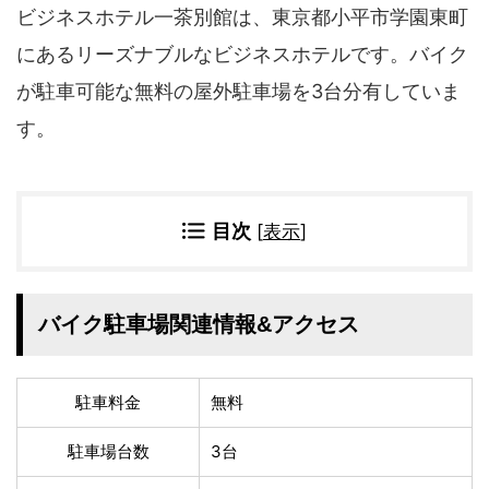
四国地方
ビジネスホテル一茶別館は、東京都小平市学園東町
香川県
徳島県
にあるリーズナブルなビジネスホテルです。バイク
高知県
愛媛県
が駐車可能な無料の屋外駐車場を3台分有していま
九州地方
す。
佐賀県
大分県
長崎県
鹿児島県
沖縄県
福岡県
目次
[
表示
]
宮崎県
熊本県
宿タイプ・条件(複数選択可)
バイク駐車場関連情報&アクセス
スーパー銭湯(仮眠可
ホテル
能)
旅館
民宿・ゲストハウス
駐車料金
無料
ペンション
ライダーハウス
コテージ・バンガロ
駐車場台数
3台
オーベルジュ
ー・貸別荘など