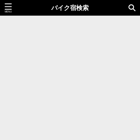
バイク宿検索
都道府県＝同時選択1つまで
北海道・東北地方
北海道
青森県
岩手県
秋田県
宮城県
山形県
福島県
関東地方
茨城県
栃木県
群馬県
千葉県
埼玉県
東京都
神奈川県