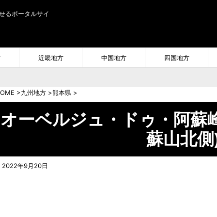
せるポータルサイ
方
近畿地方
中国地方
四国地方
OME
>
九州地方
>
熊本県
>
オーベルジュ・ドゥ・阿蘇峰
蘇山北側)
2022年9月20日