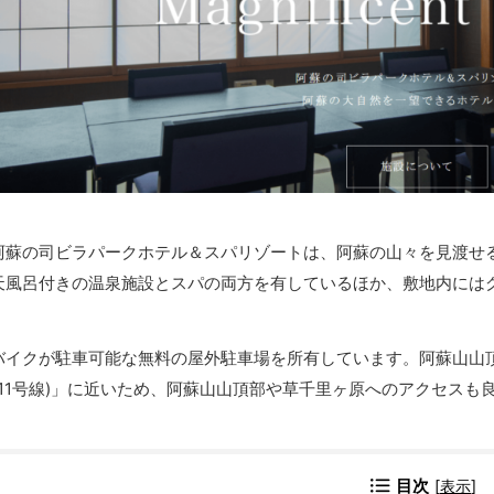
阿蘇の司ビラパークホテル＆スパリゾートは、阿蘇の山々を見渡せ
天風呂付きの温泉施設とスパの両方を有しているほか、敷地内には
バイクが駐車可能な無料の屋外駐車場を所有しています。阿蘇山山
111号線)」に近いため、阿蘇山山頂部や草千里ヶ原へのアクセスも
目次
[
表示
]