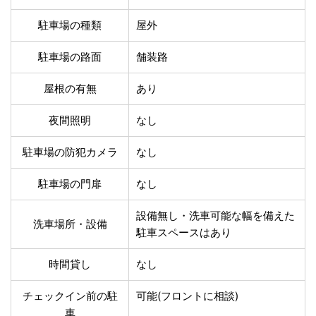
温泉あり
駐車場無料
舗装路の駐車場
屋内駐車場
駐車場の種類
屋外
屋根付き駐車場
門扉付き駐車場
駐車場の路面
舗装路
防犯カメラ付き駐車
夜間照明付き駐車場
場
屋根の有無
あり
洗車可能
時間貸し対応
チェックイン前駐車
キャッシュレス決済
夜間照明
なし
可能
対応
クレジットカード対
駐車場の防犯カメラ
なし
電子マネー対応
応
ツーリング専用プラ
駐車場の門扉
なし
QRコード決済対応
ンあり
設備無し・洗車可能な幅を備えた
洗車場所・設備
駐車スペースはあり
検索
時間貸し
なし
チェックイン前の駐
可能(フロントに相談)
車