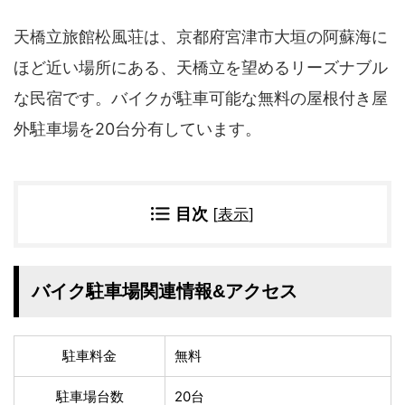
四国地方
天橋立旅館松風荘は、京都府宮津市大垣の阿蘇海に
香川県
徳島県
高知県
愛媛県
ほど近い場所にある、天橋立を望めるリーズナブル
九州地方
な民宿です。バイクが駐車可能な無料の屋根付き屋
佐賀県
大分県
外駐車場を20台分有しています。
長崎県
鹿児島県
沖縄県
福岡県
宮崎県
熊本県
目次
[
表示
]
宿タイプ・条件(複数選択可)
スーパー銭湯(仮眠可
ホテル
バイク駐車場関連情報&アクセス
能)
旅館
民宿・ゲストハウス
ペンション
ライダーハウス
駐車料金
無料
コテージ・バンガロ
オーベルジュ
ー・貸別荘など
駐車場台数
20台