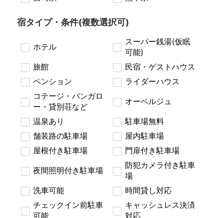
宿タイプ・条件(複数選択可)
スーパー銭湯(仮眠
ホテル
可能)
旅館
民宿・ゲストハウス
ペンション
ライダーハウス
コテージ・バンガロ
オーベルジュ
ー・貸別荘など
温泉あり
駐車場無料
舗装路の駐車場
屋内駐車場
屋根付き駐車場
門扉付き駐車場
防犯カメラ付き駐車
夜間照明付き駐車場
場
洗車可能
時間貸し対応
チェックイン前駐車
キャッシュレス決済
可能
対応