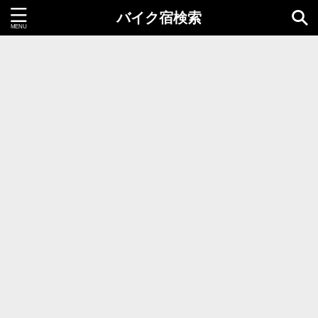
バイク宿検索
都道府県＝同時選択1つまで
北海道・東北地方
北海道
青森県
岩手県
秋田県
宮城県
山形県
福島県
関東地方
茨城県
栃木県
群馬県
千葉県
埼玉県
東京都
神奈川県