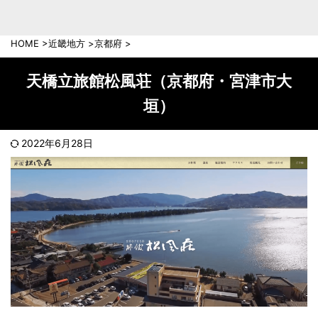
中部地方
新潟県
富山県
HOME
>
近畿地方
>
京都府
>
石川県
福井県
長野県
岐阜県
天橋立旅館松風荘（京都府・宮津市大
山梨県
静岡県
垣）
愛知県
三重県
近畿地方
2022年6月28日
滋賀県
京都府
大阪府
兵庫県
奈良県
和歌山県
中国地方
岡山県
広島県
鳥取県
島根県
山口県